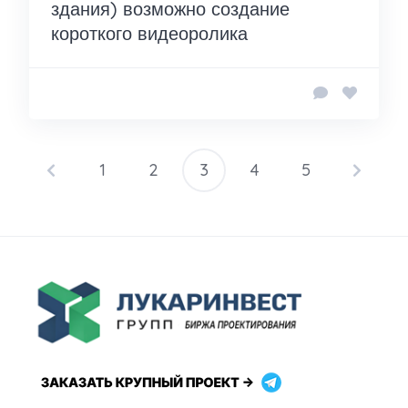
здания) возможно создание
короткого видеоролика
1
2
3
4
5
Пагинация
записей