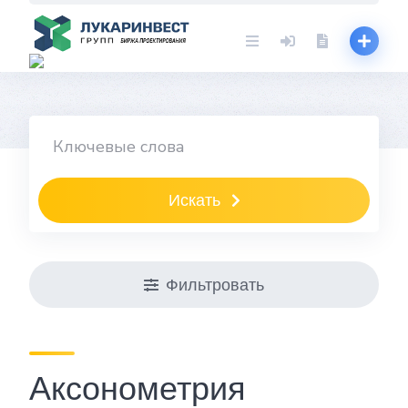
Skip
to
content
Искать
Фильтровать
Аксонометрия