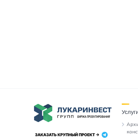
Услуг
Архи
кон