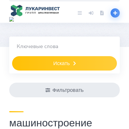
Skip
to
content
Искать
Фильтровать
машиностроение