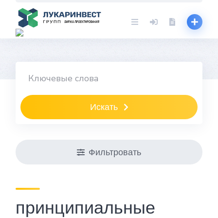
Skip
to
content
Искать
Фильтровать
принципиальные