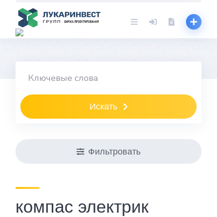
Skip
to
content
Искать
Фильтровать
компас электрик