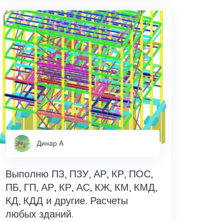
Динар А
Выполню ПЗ, ПЗУ, АР, КР, ПОС,
ПБ, ГП, АР, КР, АС, КЖ, КМ, КМД,
КД, КДД и другие. Расчеты
любых зданий.