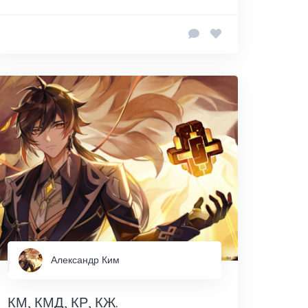
Александр Ким
КМ, КМД, КР, КЖ.