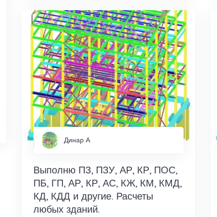
Динар А
Выполню ПЗ, ПЗУ, АР, КР, ПОС,
ПБ, ГП, АР, КР, АС, КЖ, КМ, КМД,
КД, КДД и другие. Расчеты
любых зданий.