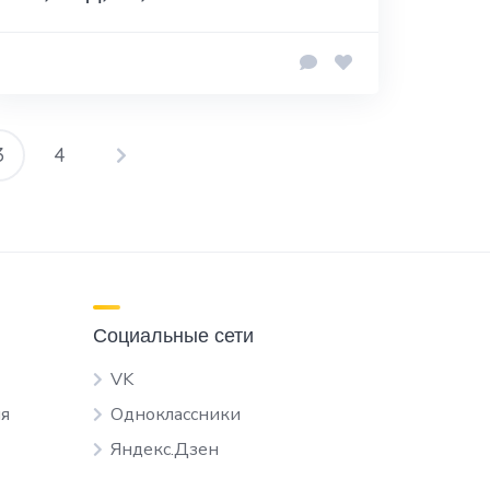
3
4
агинация
аписей
Социальные сети
VK
я
Одноклассники
Яндекс.Дзен