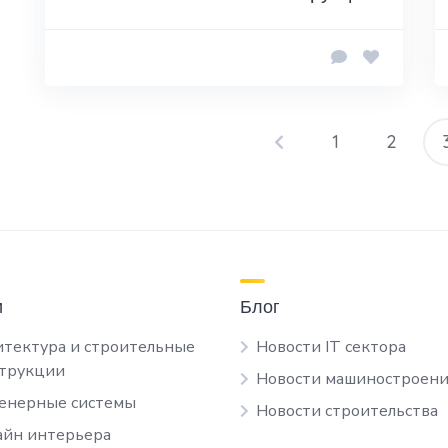
1
2
П
з
и
Блог
тектура и строительные
Новости IT сектора
струкции
Новости машиностроени
енерные системы
Новости строительства
йн интерьера