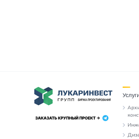
Услуг
Архи
кон
Инж
Диза