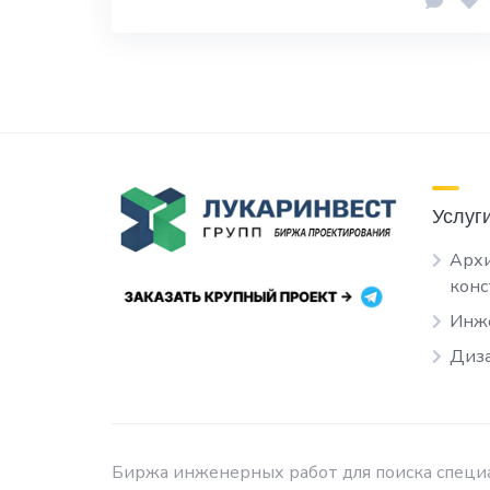
Услуг
Архи
кон
Инж
Диза
Биржа инженерных работ для поиска специа