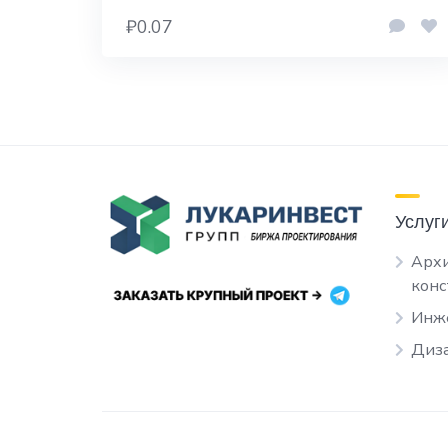
₽0.07
Услуг
Архи
кон
Инж
Диза