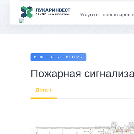
Skip
to
Услуги от проектиров
content
ИНЖЕНЕРНЫЕ СИСТЕМЫ
Пожарная сигнализ
Детали