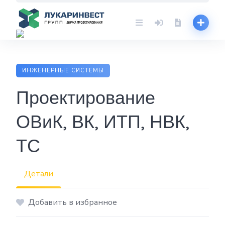
Skip
to
content
ИНЖЕНЕРНЫЕ СИСТЕМЫ
Проектирование
ОВиК, ВК, ИТП, НВК,
ТС
Детали
Добавить в избранное