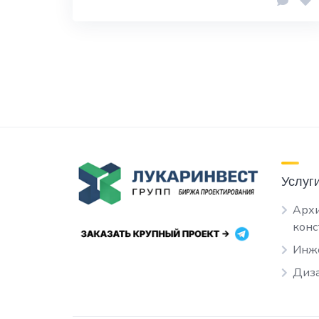
Услуг
Архи
кон
Инж
Диза