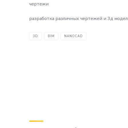
чертежи
разработка различных чертежей и 3д моде
3D
BIM
NANOCAD