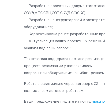
— Разработка проектных документов этапов
СОУЭ,АПС,СВН,СОТ,СКУД,СС(СКС);
— Разработка конструкторской и электрот
оборудованием;
— Корректировка ранее разработанных пр
— Актуализация ваших проектных решений 
аналоги под ваши запросы.
Техническая поддержка на этапе реализации и
процессе реализации у вас появились
вопросы или обнаружились ошибки- решаем 
Работаю официально через договор с СЗ — в
подписываем договор- работаем.
Ваши предложение пишите на почту:
mosuno