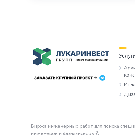
Услуг
Архи
кон
Инж
Диза
Биржа инженерных работ для поиска специа
инженеров и фрилансеров ©