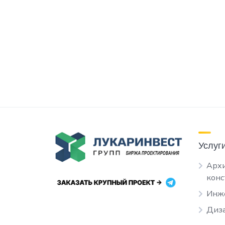
Услуг
Архи
кон
Инж
Диза