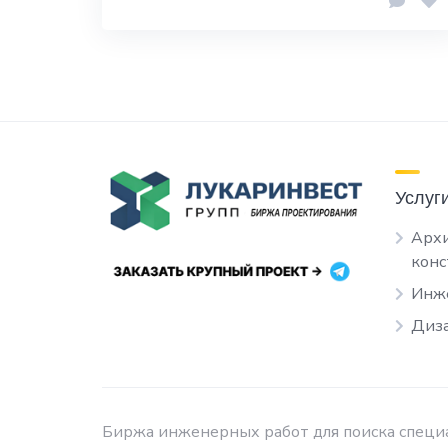
Услуг
Архи
кон
Инж
Диза
Биржа инженерных работ для поиска специа