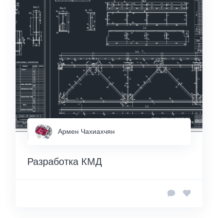
Армен Чахиахчян
Разработка КМД