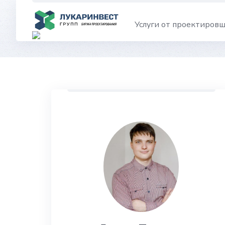
Skip
to
Услуги от проектиров
content