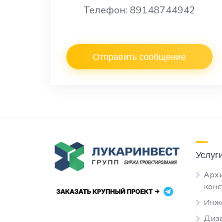
Телефон: 89148744942
Отправить сообщение
Услуг
Архи
кон
Инж
Диза