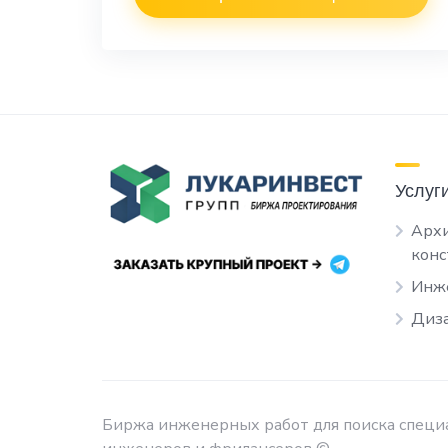
Услуг
Архи
кон
Инж
Диза
Биржа инженерных работ для поиска специа