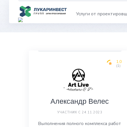
Skip
to
Услуги от проектиров
content
1,0
(1)
Александр Велес
УЧАСТНИК С 24.11.2023
Выполнения полного комплекса работ