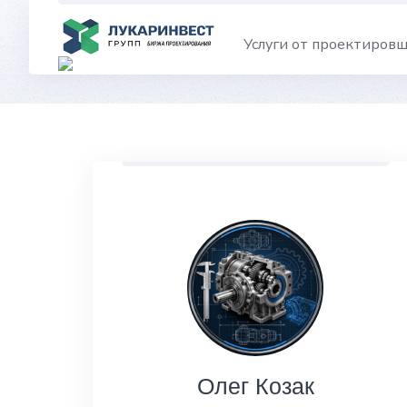
Skip
to
Услуги от проектиров
content
Олег Козак