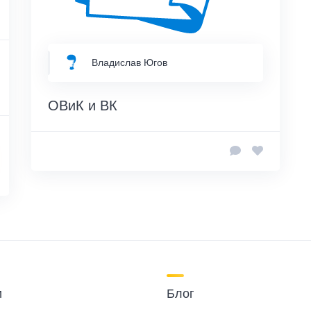
Владислав Югов
ОВиК и ВК
и
Блог