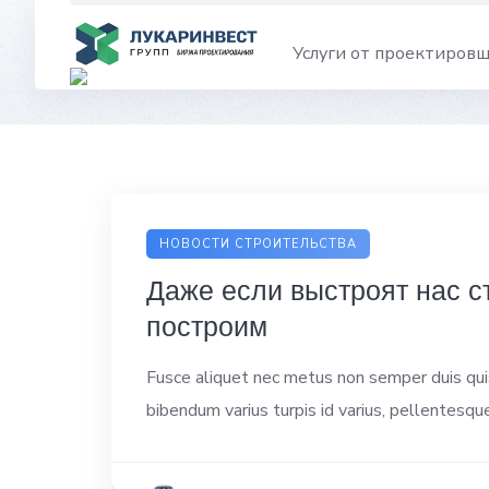
Skip
to
Услуги от проектиров
content
НОВОСТИ СТРОИТЕЛЬСТВА
Даже если выстроят нас с
построим
Fusce aliquet nec metus non semper duis quis 
bibendum varius turpis id varius, pellentesqu