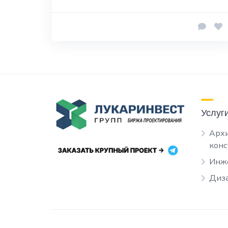
Услуг
Архи
кон
Инж
Диза