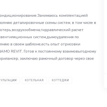
,кондиционирование.Занимаюсь комплектацией
олняю деталировочные схемы систем, в том числе в
потерь,воздухообмена,гидравлический расчет
т вентиляционных систем,дымоудаления по
няю в своем шаблоне,есть опыт отрисовки
NAMO REVIT. Готов к постоянному взаимовыгодному
фрилансер, заключаю рамочный договор через свое
УЛЬТАЦИИ
КОТЕЛЬНАЯ
КОТТЕДЖИ