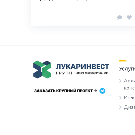
Услуг
Архи
кон
Инж
Диза