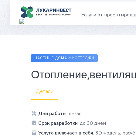
Skip
to
Услуги от проектиров
content
ЧАСТНЫЕ ДОМА И КОТТЕДЖИ
Отопление,вентиля
Детали
Дни работы
: пн-вс
Срок разработки
: до 30 дней
Услуга включает в себя
: 3D модель, расчё