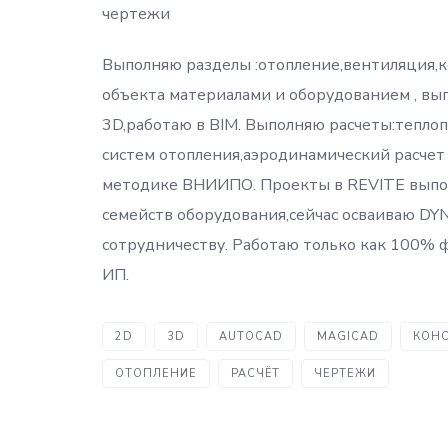
чертежи
Выполняю разделы :отопление,вентиляция
объекта материалами и оборудованием , вып
3D,работаю в BIM. Выполняю расчеты:тепло
систем отопления,аэродинамический расче
методике ВНИИПО. Проекты в REVITE выпол
семейств оборудования,сейчас осваиваю DY
сотрудничеству. Работаю только как 100% 
ИП.
2D
3D
AUTOCAD
MAGICAD
КОНС
ОТОПЛЕНИЕ
РАСЧЁТ
ЧЕРТЕЖИ