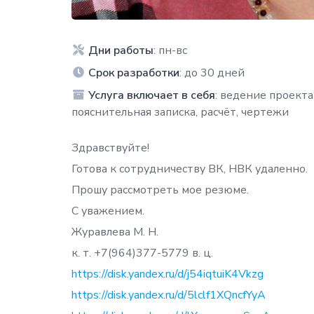
Дни работы
: пн-вс
Срок разработки
: до 30 дней
Услуга включает в себя
: ведение проекта
пояснительная записка, расчёт, чертежи
Здравствуйте!
Готова к сотрудничеству ВК, НВК удаленно.
Прошу рассмотреть мое резюме.
С уважением.
Журавлева М. Н.
к. т. +7(964)377-5779 в. ц.
https://disk.yandex.ru/d/j54iqtuiK4Vkzg
https://disk.yandex.ru/d/5lclf1XQncfYyA