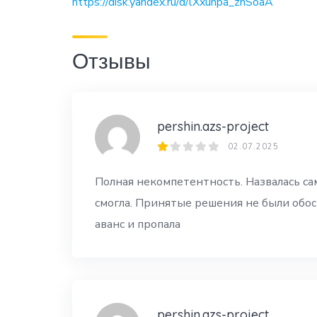
https://disk.yandex.ru/d/lXxunpa_znSoaA
Отзывы
pershin.azs-project
02.07.2025
Полная некомпетентность. Назвалась сам
смогла. Принятые решения не были обос
аванс и пропала
pershin.azs-project