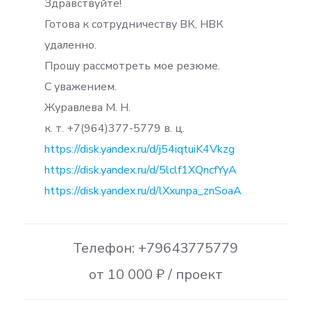
Здравствуйте!
Готова к сотрудничеству ВК, НВК
удаленно.
Прошу рассмотреть мое резюме.
С уважением.
Журавлева М. Н.
к. т. +7(964)377-5779 в. ц.
https://disk.yandex.ru/d/j54iqtuiK4Vkzg
https://disk.yandex.ru/d/5lclf1XQncfYyA
https://disk.yandex.ru/d/lXxunpa_znSoaA
Телефон: +79643775779
от 10 000 ₽ / проект